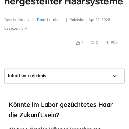
hergestellter Haarsysteme
Geschrieben von
Team Lordhair
| Published
Apr 22, 2025
Lesezeit:
8
Min.
1
0
985
Inhaltsverzeichnis
Könnte im Labor gezüchtetes Haar
die Zukunft sein?