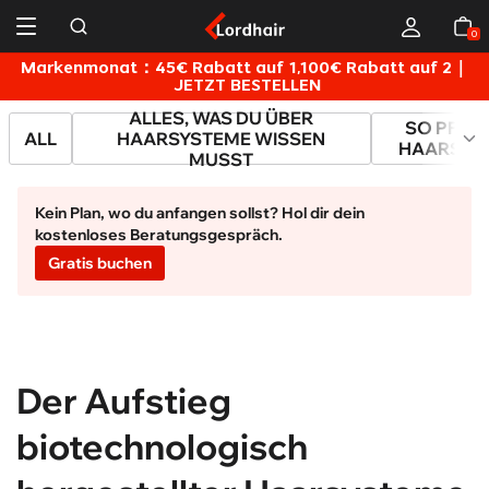
Inhaltsverzeichnis
0
Markenmonat：45€ Rabatt auf 1,100€ Rabatt auf 2｜
JETZT BESTELLEN
ALLES, WAS DU ÜBER
SO PFLEG
ALL
HAARSYSTEME WISSEN
HAARSYST
MUSST
Kein Plan, wo du anfangen sollst? Hol dir dein
kostenloses Beratungsgespräch.
Gratis buchen
Der Aufstieg
biotechnologisch