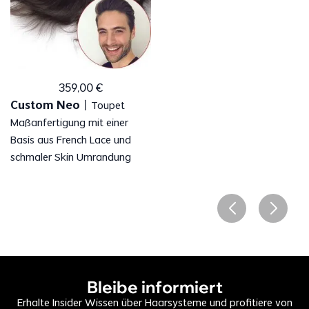
359
,
00
€
Custom Neo
丨
Toupet
Maßanfertigung mit einer
Basis aus French Lace und
schmaler Skin Umrandung
Bleibe informiert
Erhalte Insider Wissen über Haarsysteme und profitiere von