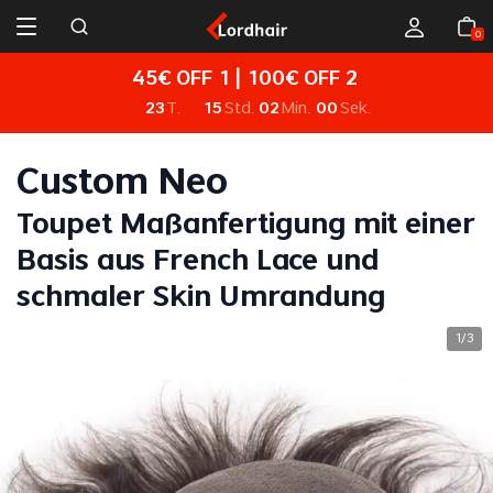
0
45€ OFF 1 | 100€ OFF 2
23
T.
15
Std.
01
Min.
59
Sek.
Custom Neo
Toupet Maßanfertigung mit einer
Basis aus French Lace und
schmaler Skin Umrandung
1
3
/