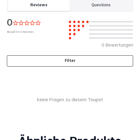
an Komfort und Formbeständigkeit,. Durch die gebleichten
Reviews
Questions
Knoten auf der Basis, ist der Haaransatz unsichtbar und wirkt
sehr natürlich
0
Based On
0
Reviews
Unser sofort verfügbares Neo Haarsystem finden Sie
hier
0
Bewertungen
Toupet Frisur
Filter
Lordhair bietet einen Haarschnitt-Service. Sie können Bilder
senden, um die Frisur zu zeigen, die Sie sich wünschen. Oder
Sie können eine Frisur unter den Bildern wählen, die wir
anbieten.
keine Fragen zu diesem Toupet