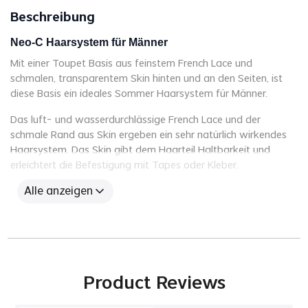
Beschreibung
Neo-C Haarsystem für Männer
Mit einer Toupet Basis aus feinstem French Lace und
schmalen, transparentem Skin hinten und an den Seiten, ist
diese Basis ein ideales Sommer Haarsystem für Männer.
Das luft- und wasserdurchlässige French Lace und der
schmale Rand aus Skin ergeben ein sehr natürlich wirkendes
Haarsystem. Das Skin gibt dem Haarteil Haltbarkeit und
erleichtert die Befestigung mit Tapes oder Kleber.
Luftig, atmungsaktiv und natürlich wirkend ist diese Basis
Alle anzeigen
ideal für ein Sommer Haarteil für Männer.
Sämtliche Parameter sind bei dieser Maßanfertigung frei
wählbar.
Die Basis unserer Lace Haarsysteme werden von Hand
genäht, und das Echthaar einzeln verknüpft. Das Lace (aus
Product Reviews
feinem Netz) lässt Wärme und Feuchtigkeit entweichen, und
die Kreuz- und Gassenstiche verleihen der Basis ein Maximum