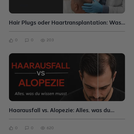
Hair Plugs oder Haartransplantation: Was
ist der Unterschied?
0
0
203
Haarausfall vs. Alopezie: Alles, was du
wissen musst
0
0
620