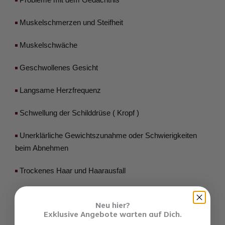
 Muskelschmerzen und Steifheit
 Muskelschwäche
 Geschwollenes Gesicht
 Langsame Herzfrequenz
 Schwellung der Schilddrüse ( Kropf )
 Unerklärliche Gewichtszunahme oder Schwierigkeiten 
beim Abnehmen
 Trockenes Haar und Haarausfall
Neu hier?
Exklusive Angebote warten auf Dich.