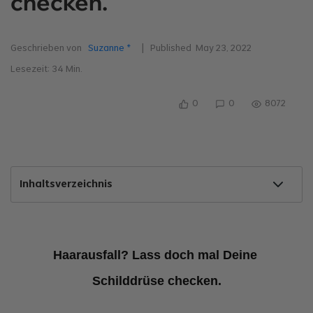
checken.
Geschrieben von
Suzanne *
| Published
May 23, 2022
Lesezeit:
34
Min.
0
0
8072
Inhaltsverzeichnis
Haarausfall? Lass doch mal Deine 
Schilddrüse checken.