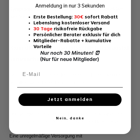
Anmeldung in nur 3 Sekunden
Symptome sollten stets mit bei einem Arzt abgeklärt 
werden.
Erste Bestellung:
30€
sofort Rabatt
Lebenslang kostenloser Versand
30 Tage
risikofreie Rückgabe
Persönlicher Berater exklusiv für dich
Mitglieder-Rabatte + kumulative
Vorteile
Kann die Schilddrüse tatsächlich Haarausfall 
Nur noch 30 Minuten!
⏰
(Nur für neue Mitglieder)
verursachen?
Laut Trichologen sind die Kernprozesse Deines Körpers 
betroffen, wenn Deine Produktion von 
Schilddrüsenhormonen gestört ist, insbesondere von T3- 
und T4-Hormonen. Ein solcher Prozess ist für die 
Jetzt anmelden
Entwicklung von Haaren an der Wurzel der Kopfhaut. 
Normalerweise ernähren die Blutgefäße die Kopfhaut die 
Nein, danke
Wurzel, bilden mehr Zellen und lassen Ihr Haar glänzen.
Eine unregelmäßige Versorgung mit 