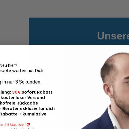
Unsere
Lordhair ist spezialisiert au
Menschen, die unter
Neu hier?
ebote warten auf Dich.
Unser Ziel ist es, Betroffenen ein
Lösung zu bieten, die sich nahtlos in
 in nur 3 Sekunden
Selbstbewuss
llung:
30€
sofort Rabatt
 kostenloser Versand
Wir möchten Haarsysteme zu einer 
ikofreie Rückgabe
 Berater exklusiv für dich
alle machen, die nach einer Alt
-Rabatte + kumulative
unabhängig davon, ob es sich um 
ch 30 Minuten!
⏰
Alopecia oder ander