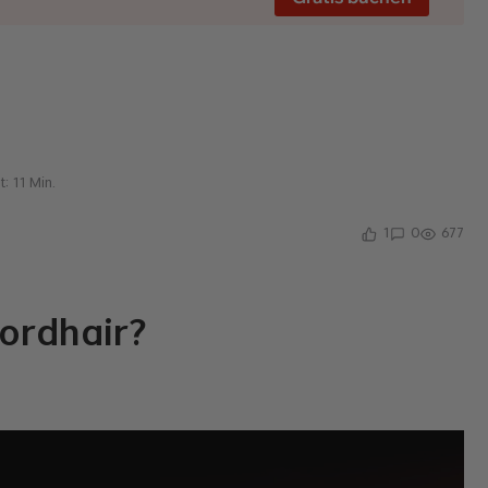
t:
11
Min.
1
0
677
Lordhair?