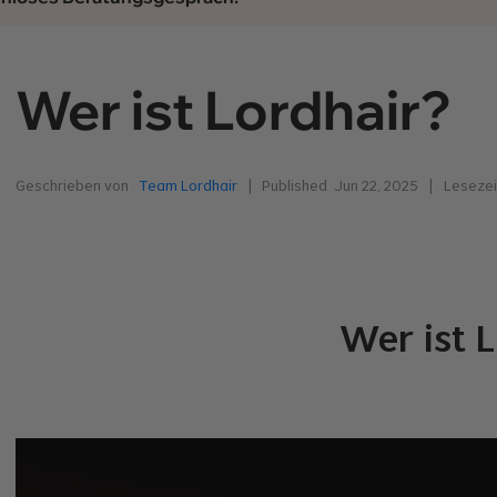
Wer ist Lordhair?
Geschrieben von
Team Lordhair
| Published
Jun 22, 2025
|
Lesezei
Wer ist 