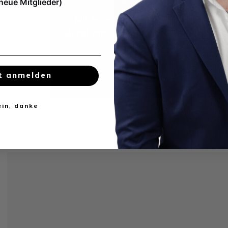
 neue Mitglieder)
Mit einer breiten Auswahl an
mode
Beratung und
umfassendem Servic
zu mehr Lebensqualität u
t anmelden
ein, danke