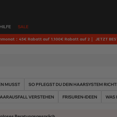
HILFE
SALE
nmonat：45€ Rabatt auf 1,100€ Rabatt auf 2｜
JETZT BES
EN MUSST
SO PFLEGST DU DEIN HAARSYSTEM RICHT
AARAUSFALL VERSTEHEN
FRISUREN-IDEEN
WAS 
stenloses Beratungsgespräch.