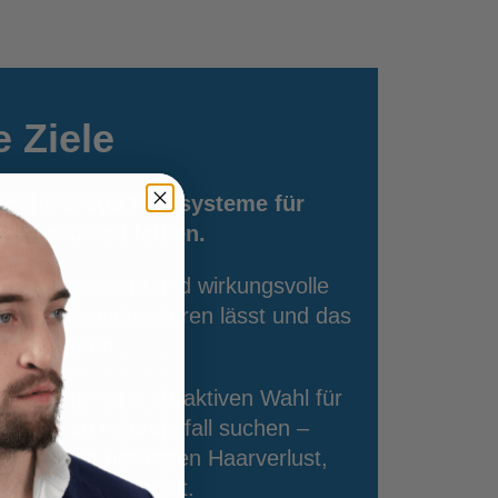
 Ziele
f hochwertige Haarsysteme für
 Haarausfall leiden.
e unkomplizierte und wirkungsvolle
 den Alltag integrieren lässt und das
tsein stärkt.
einfachen und attraktiven Wahl für
ernative zu Haarausfall suchen –
genetisch bedingten Haarverlust,
e Ursachen handelt.