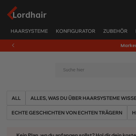
HAARSYSTEME
KONFIGURATOR
ZUBEHÖR
Marke
ALL
ALLES, WAS DU ÜBER HAARSYSTEME WISS
ECHTE GESCHICHTEN VON ECHTEN TRÄGERN
H
Kein Plan, wo du anfangen sollst? Hol dir dein ko