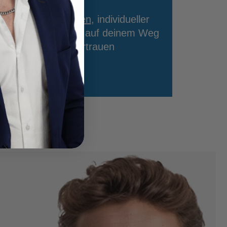
rnen Haarsystemen
, individueller
e
begleiten wir dich auf deinem Weg
nd neuem Selbstvertrauen