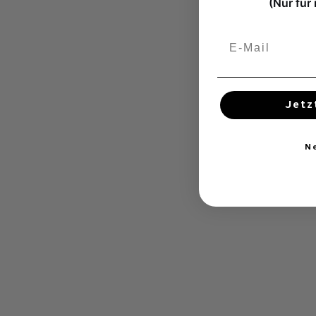
(Nur für
Jetz
N