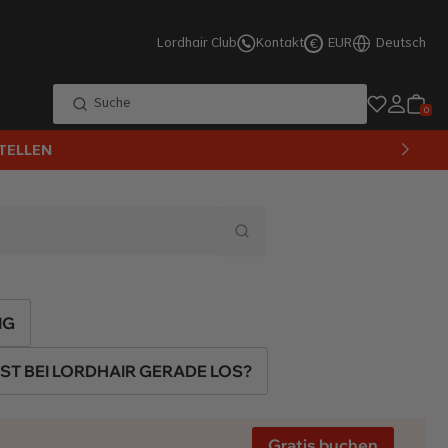
Lordhair Club
Kontakt
EUR
Deutsch
€
Suche
0
TELLEN
IG
IST BEI LORDHAIR GERADE LOS?
Gratis buchen