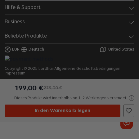
Hilfe & Support
Business
Beliebte Produkte
EUR
Deutsch
United States
€
Copyright © 2025 Lordhair
Allgemeine Geschäftsbedingungen
Impressum
199
,
00
€
279
,
00
€
Dieses Produkt wird innerhalb von 1-2 Werktagen versendet.
In den Warenkorb legen