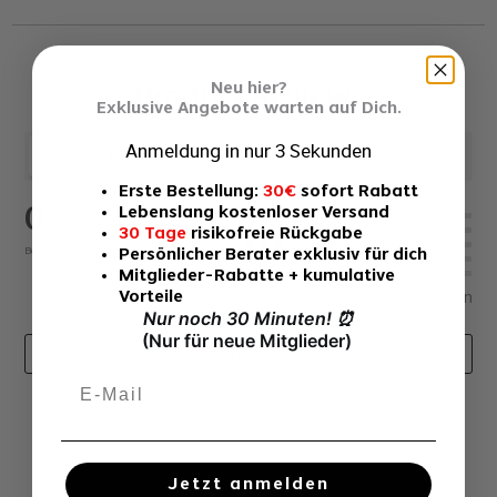
Neu hier?
Product Reviews
Exklusive Angebote warten auf Dich.
Anmeldung in nur 3 Sekunden
Reviews
Questions
Erste Bestellung:
30€
sofort Rabatt
0
Lebenslang kostenloser Versand
30 Tage
risikofreie Rückgabe
Based On
0
Reviews
Persönlicher Berater exklusiv für dich
Mitglieder-Rabatte + kumulative
Vorteile
0
Bewertungen
Nur noch 30 Minuten!
⏰
(Nur für neue Mitglieder)
Filter
Jetzt anmelden
keine Fragen zu diesem Toupet