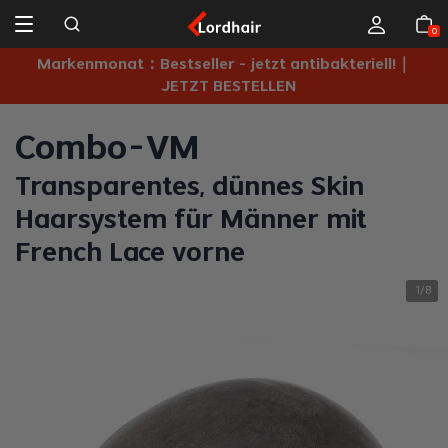
0
｜
Markenmonat：Bestseller - jetzt antibakteriell!｜
JETZT BESTELLEN
Combo-VM
Transparentes, dünnes Skin
Haarsystem für Männer mit
French Lace vorne
1
8
/