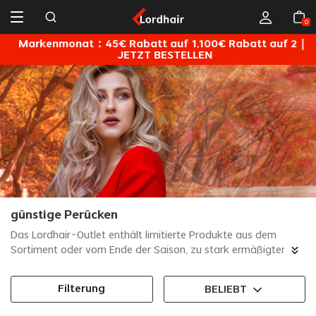
0
Markenmonat：45€ Rabatt auf 1,100€ Rabatt auf 2｜
JETZT BESTELLEN
günstige Perücken
Das Lordhair-Outlet enthält limitierte Produkte aus dem
Sortiment oder vom Ende der Saison, zu stark ermäßigten
Preisen. Die Menge ist begrenzt, eine Rückgabe ist nicht
möglich, es sei denn, es liegt ein Produktfehler vor.
Alle
Filterung
BELIEBT
rabattierten oder ausverkauften Produkte sind vom Kauf
in Verbindung mit anderen Aktionen, einschließlich