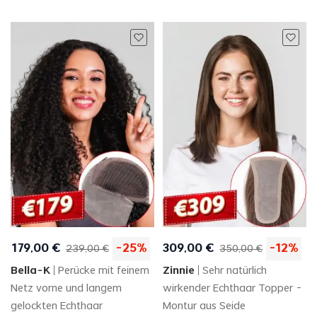
179
,
00
€
-
25
%
309
,
00
€
-
12
%
239
,
00
€
350
,
00
€
Bella-K
Perücke mit feinem
Zinnie
Sehr natürlich
Netz vorne und langem
wirkender Echthaar Topper -
gelockten Echthaar
Montur aus Seide