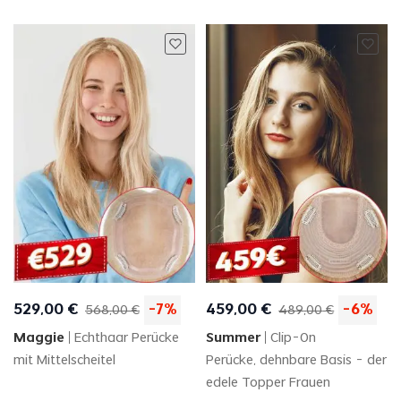
529
,
00
€
-
7
%
459
,
00
€
-
6
%
568
,
00
€
489
,
00
€
Maggie
Echthaar Perücke
Summer
Clip-On
mit Mittelscheitel
Perücke, dehnbare Basis - der
edele Topper Frauen