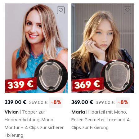
Promo-Codes und Gutscheinen, ausgeschlossen, mit
Ausnahme von Treuepunkten.
339
,
00
€
-
8
%
369
,
00
€
-
8
%
369
,
00
€
399
,
00
€
Vivian
Topper zur
Maria
Haarteil mit Mono,
Haarverdichtung, Mono
Folien Perimeter, Lace und 4
Montur + 4 Clips zur sicheren
Clips zur Fixierung
Fixierung