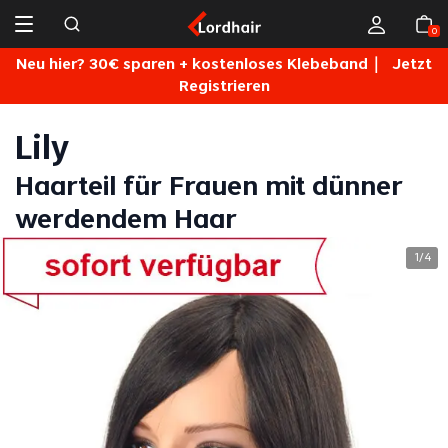
0
Neu hier? 30€ sparen + kostenloses Klebeband｜
Jetzt
Registrieren
Lily
Haarteil für Frauen mit dünner
werdendem Haar
1
4
/