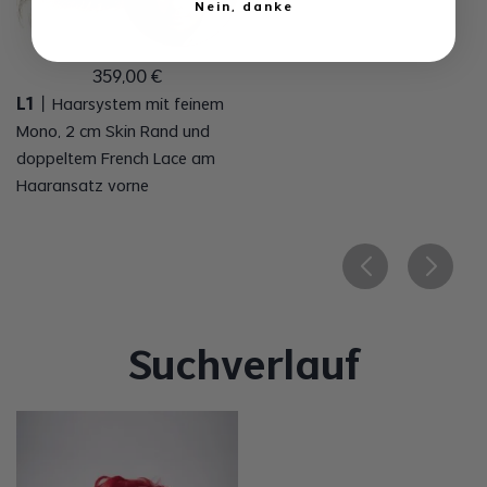
Nein, danke
359
,
00
€
L1
丨
Haarsystem mit feinem
Mono, 2 cm Skin Rand und
doppeltem French Lace am
Haaransatz vorne
Suchverlauf