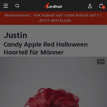
0
Markenmonat：45€ Rabatt auf 1,100€ Rabatt auf 2｜
JETZT BESTELLEN
Justin
Candy Apple Red Halloween
Haarteil für Männer
1
6
/