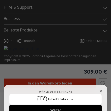
Hilfe & Support
Business
Beliebte Produkte
EUR
Deutsch
United States
€
Copyright © 2025 Lordhair
Allgemeine Geschäftsbedingungen
Impressum
309
,
00
€
In den Warenkorb legen
WÄHLE DEINE SPRACHE
🇺🇸
United States
Weiter