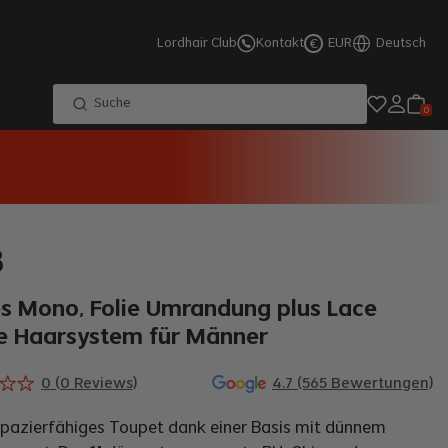
Lordhair Club
Kontakt
EUR
Deutsch
€
Suche
0
8
es Mono, Folie Umrandung plus Lace
e Haarsystem für Männer
0
(
0
Reviews)
4.7 (565 Bewertungen)
apazierfähiges Toupet dank einer Basis mit dünnem