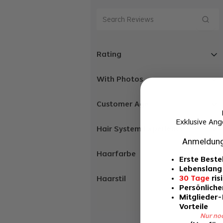
Rating
With Photos
Customer Age
Exklusive Ang
Hair System Experience
Anmeldung
Haarfarbe
Erste Beste
Lebenslang
30 Tage
ris
Haarstil
Persönlicher
Mitglieder
Clear all
Vorteile
Nur no