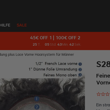
HILFE
SALE
45€ OFF 1 | 100€ OFF 2
25
T.
05
Std.
43
Min.
41
Sek.
dung plus Lace Vorne Haarsystem für Männer
S2
Fein
Vorn
Ein str