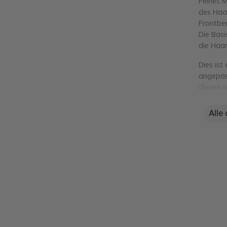
Feines M
des Haa
Frontber
Die Basi
die Haar
Dies ist
angepas
dienen n
Alle
Design 
Größe d
Farbe d
Front K
Haarfa
Haarlä
Haardic