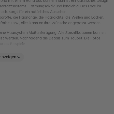
ono mit einem Rand aus dünnem Skin ist ein klassisches Design
rersatzsystems - atmungsaktiv und langlebig. Das Lace im
eich, sorgt für ein natürliches Aussehen.
sgröße, die Haarlänge, die Haardichte, die Wellen und Locken,
farbe, usw., alles kann an Ihre Wünsche angepasst werden.
 eine Haarsystem Maßanfertigung. Alle Spezifikationen können
st werden. Nachfolgend die Details zum Toupet. Die Fotos
ur als Beispiele.
Feines Mono oben, 1“ Skin
 anzeigen
der Basis
Umrandung und French Lace für
eine unauffällige Stirnlinie
er Basis
7" x 9" (17,78 x 22,86 cm)
es Basismaterials
Hautfarbe
ontur
CC
rbe
#1B
nge
6" (15,24 cm)
hte
Medium leicht