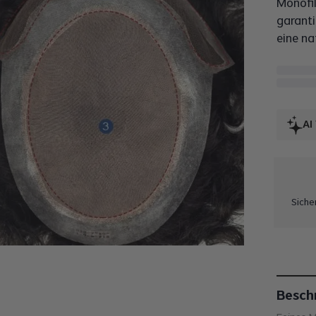
Monofil
garanti
eine na
AI
Siche
Besch