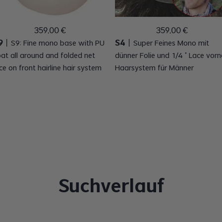
359
,
00
€
359
,
00
€
9
S4
丨
S9: Fine mono base with PU
丨
Super Feines Mono mit
at all around and folded net
dünner Folie und 1/4 " Lace vorn
ce on front hairline hair system
Haarsystem für Männer
Suchverlauf