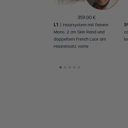
359
,
00
€
L1
S
丨
Haarsystem mit feinem
Mono, 2 cm Skin Rand und
co
doppeltem French Lace am
la
Haaransatz vorne