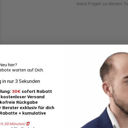
keine Fragen zu diesem T
Neu hier?
ebote warten auf Dich.
 in nur 3 Sekunden
llung:
30€
sofort Rabatt
 kostenloser Versand
ikofreie Rückgabe
 Berater exklusiv für dich
-Rabatte + kumulative
ch 30 Minuten!
⏰