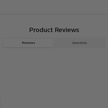
Haarty
Vorteil
Product Reviews
French L
Wir vera
atmungs
Reviews
Questions
Befestig
Dieses H
Gewicht
hochwert
aussehen
die best
unkompli