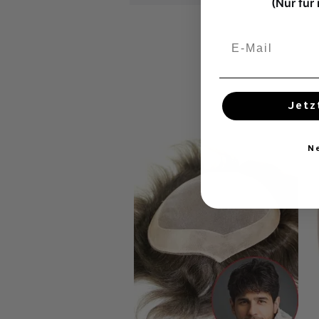
(Nur für
Jetz
N