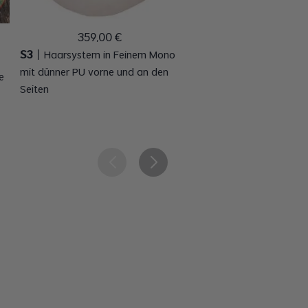
359
,
00
€
359
,
00
€
S3
丨
Haarsystem in Feinem Mono
L15
丨
L15| French Lace mit
mit dünner PU vorne und an den
e
hinten und an den Seiten
Seiten
Haarsystem