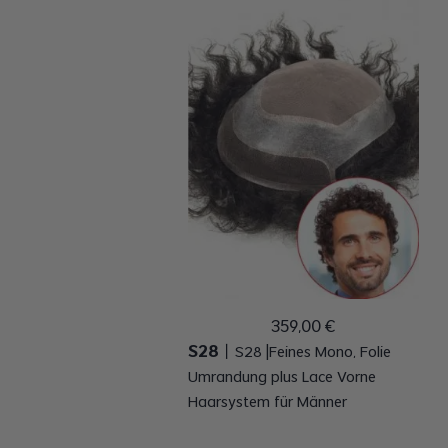
359
,
00
€
S28
丨
S28 |Feines Mono, Folie
Umrandung plus Lace Vorne
Haarsystem für Männer