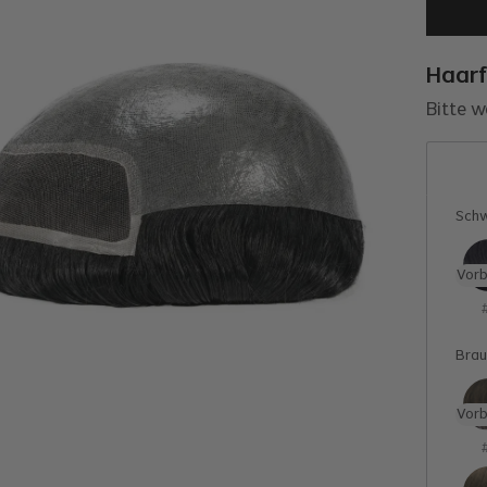
Haar
Bitte w
Sch
Vorb
Brau
Vorb