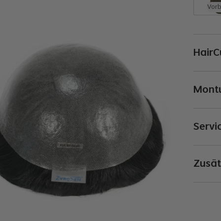
Vorb
HairC
Montu
Servi
Zusät