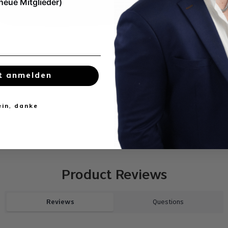
 neue Mitglieder)
t anmelden
ein, danke
Product Reviews
Reviews
Questions