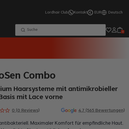
Lordhair Club
Kontakt
EUR
Deutsch
€
Suche
0
roSen Combo
ium Haarsysteme mit antimikrobieller
Basis mit Lace vorne
0
(
0
Reviews)
4.7 (565 Bewertungen)
antibakteriell. Maximaler Komfort für empfindliche Haut.