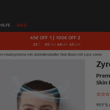
HILFE
SALE
45€ OFF 1 | 100€ OFF 2
23
T.
05
Std.
48
Min.
43
Sek.
 Haarsysteme mit antimikrobieller Skin Basis mit Lace vorne
Zy
Prem
Skin 
99,9 % 