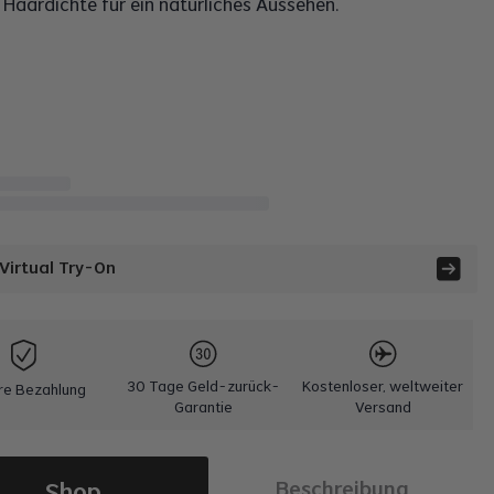
 Haardichte für ein natürliches Aussehen.
 Virtual Try-On
30 Tage Geld-zurück-
Kostenloser, weltweiter
re Bezahlung
Garantie
Versand
Shop
Beschreibung