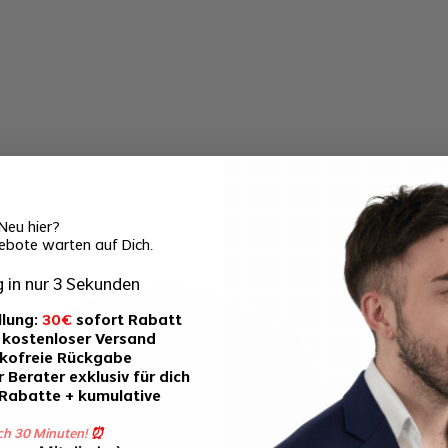
Neu hier?
ebote warten auf Dich.
 in nur 3 Sekunden
llung:
30€
sofort Rabatt
 kostenloser Versand
ikofreie Rückgabe
 Berater exklusiv für dich
-Rabatte + kumulative
ch 30 Minuten!
⏰