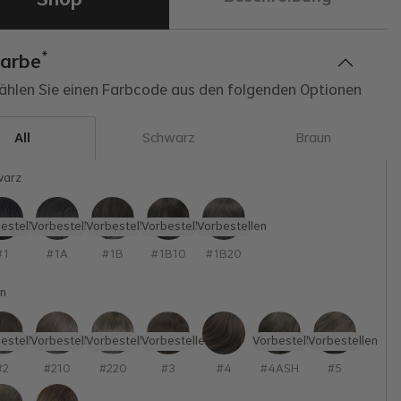
*
farbe
P
ählen Sie einen Farbcode aus den folgenden Optionen
B
Schwarz
Braun
All
B
warz
B
F
estellen
Vorbestellen
Vorbestellen
Vorbestellen
Vorbestellen
#1
#1A
#1B
#1B10
#1B20
H
H
n
H
estellen
Vorbestellen
Vorbestellen
Vorbestellen
Vorbestellen
Vorbestellen
L
#2
#210
#220
#3
#4
#4ASH
#5
H