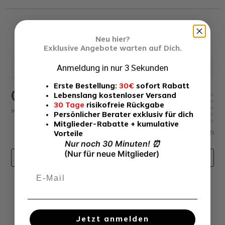
Product Reviews
Neu hier?
Exklusive Angebote warten auf Dich.
Anmeldung in nur 3 Sekunden
Reviews
Questions
Erste Bestellung:
30€
sofort Rabatt
0
Lebenslang kostenloser Versand
30 Tage
risikofreie Rückgabe
Based On
0
Reviews
Persönlicher Berater exklusiv für dich
Mitglieder-Rabatte + kumulative
0
Bewertungen
Vorteile
Nur noch 30 Minuten!
⏰
(Nur für neue Mitglieder)
Filter
Jetzt anmelden
keine Fragen zu diesem Toupet