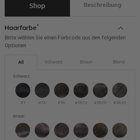
Shop
Beschreibung
*
Haarfarbe
P
Bitte wählen Sie einen Farbcode aus den folgenden
Optionen
B
B
Schwarz
Braun
Blond
All
B
Schwarz
F
H
#1
#1A
#1B
#1B10
#1B20
#1B30
H
Braun
H
sy
L