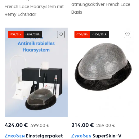
atmungsaktiver French Lace
French Lace Haarsystem mit
Basis
Remy Echthaar
-75€/Stk.
-160€/2Stk.
-75€/Stk.
-160€/2Stk.
424
,
00
€
214
,
00
€
499
,
00
€
289
,
00
€
Einsteigerpaket
SuperSkin-V