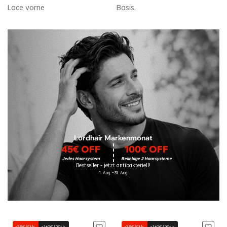
Lace vorne
Basis.
Lordhair Markenmonat
45€ OFF
100€ OFF
Jedes Haarsystem
Beliebige 2 Haarsysteme
Bestseller – jetzt antibakteriell!
1. Aug. – 31. Aug.