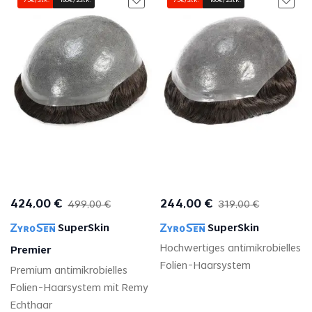
-75€/Stk.
-160€/2Stk.
-75€/Stk.
-160€/2Stk.
424
,
00
€
244
,
00
€
499
,
00
€
319
,
00
€
SuperSkin
SuperSkin
Hochwertiges antimikrobielles
Premier
Folien-Haarsystem
Premium antimikrobielles
Folien-Haarsystem mit Remy
Echthaar