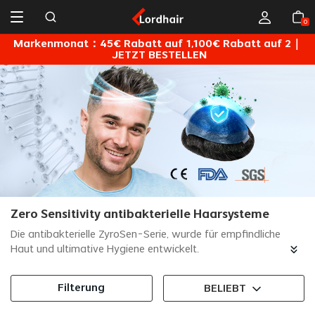
0
Markenmonat：45€ Rabatt auf 1,100€ Rabatt auf 2｜
JETZT BESTELLEN
Zero Sensitivity antibakterielle Haarsysteme
Die antibakterielle ZyroSen-Serie, wurde für empfindliche
Haut und ultimative Hygiene entwickelt.
Erhöhter Tragekomfort durch Reduzierung potenzieller
Filterung
BELIEBT
Irritationen.
Verlängerte Lebensdauer des Haarsystems durch Minimierung