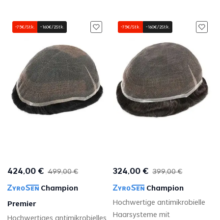
-75€/Stk.
-160€/2Stk.
-75€/Stk.
-160€/2Stk.
424
,
00
€
324
,
00
€
499
,
00
€
399
,
00
€
Champion
Champion
Hochwertige antimikrobielle
Premier
Haarsysteme mit
Hochwertiges antimikrobielles