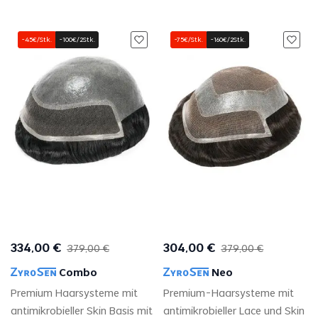
-45€/Stk.
-100€/2Stk.
-75€/Stk.
-160€/2Stk.
334
,
00
€
304
,
00
€
379
,
00
€
379
,
00
€
Combo
Neo
Premium Haarsysteme mit
Premium-Haarsysteme mit
antimikrobieller Skin Basis mit
antimikrobieller Lace und Skin