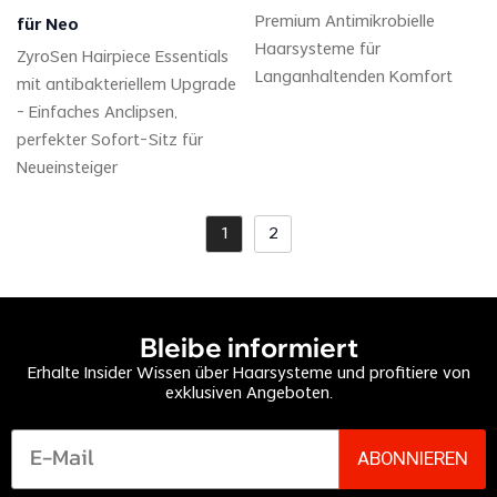
Premium Antimikrobielle
für Neo
Haarsysteme für
ZyroSen Hairpiece Essentials
Langanhaltenden Komfort
mit antibakteriellem Upgrade
– Einfaches Anclipsen,
perfekter Sofort-Sitz für
Neueinsteiger
1
2
Bleibe informiert
Erhalte Insider Wissen über Haarsysteme und profitiere von
exklusiven Angeboten.
ABONNIEREN